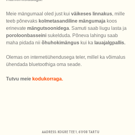
Meie mängumaal oled just kui
väikeses linnakus
, mille
teeb põnevaks
kolmetasandiline mängumaja
koos
erinevate
mängutsoonidega
. Samuti saab liugu lasta ja
poroloonbasseini
sukelduda. Põneva lahingu saab
maha pidada nii
õhuhokimängus
kui ka
lauajalgpallis.
Olemas on internetiühendusega teler, millel ka võimalus
ühendada bluetoothiga oma seade.
Tutvu meie
kodukorraga.
AADRESS: KOGRE TEE 1, 61708 TARTU