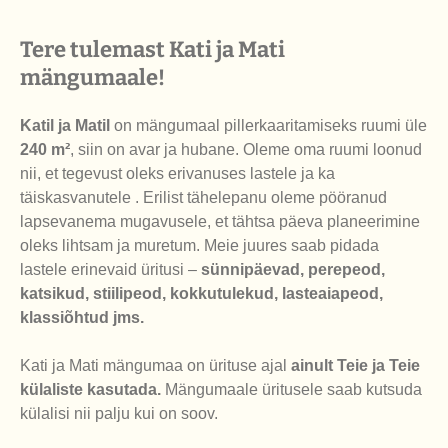
Tere tulemast Kati ja Mati
mängumaale!
Katil ja Matil
on mängumaal pillerkaaritamiseks ruumi üle
240 m²
, siin on avar ja hubane. Oleme oma ruumi loonud
nii, et tegevust oleks erivanuses lastele ja ka
täiskasvanutele . Erilist tähelepanu oleme pööranud
lapsevanema mugavusele, et tähtsa päeva planeerimine
oleks lihtsam ja muretum. Meie juures saab pidada
lastele erinevaid üritusi –
sünnipäevad, perepeod,
katsikud, stiilipeod, kokkutulekud, lasteaiapeod,
klassiõhtud jms.
Kati ja Mati mängumaa on ürituse ajal
ainult Teie ja Teie
külaliste kasutada.
Mängumaale üritusele saab kutsuda
külalisi nii palju kui on soov.