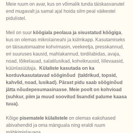
Meie ruum on avar, kus on võimalik tunda täiskasvanutel
end mugavalt ja samal ajal hoida silm peal väikestel
pidulistel.
Meil on suur
köögiala peolaua ja sisustatud köögiga
,
kus on olemas mikrolaineahi ja külmkapp. Kasutamiseks
on täisautomaatne kohvimasin, veekeetja, presskannud,
eri suuruses kausid, mahlakannud, tordilabidas, avaja,
noad, lõikelauad, salatilusikad, kohvikruusid, lillevaasid,
küünlasüütaja.
Külaliste kasutada on ka
korduvkasutatavad sööginõud (taldrikud, topsid,
kahvlid, noad, lusikad). Pärast pidu saab sööginõud
jätta nõudepesumasinasse.
Meie poolt on kohvioad
(suhkur,
piim ja muud soovitud lisandid palume kaasa
tuua).
Kõige
pisematele külalistele
on olemas eakohased
abivahendid ja oma mänguala ning eraldi ruum
mähkimislauaga.