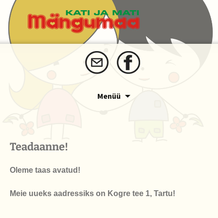
Liigu
Menüü
sisu
juurde
Teadaanne!
Oleme taas avatud!
Meie uueks aadressiks on Kogre tee 1, Tartu!